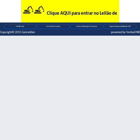
Clique AQUI para entrar no Leilão de
Certificado
Livro Reclamações
Centro Arbitragem Consumo
Seguro Responsabilidade Civil
Copyright© 2015
GesLeilões
powered by
VertexONE
Equipamentos