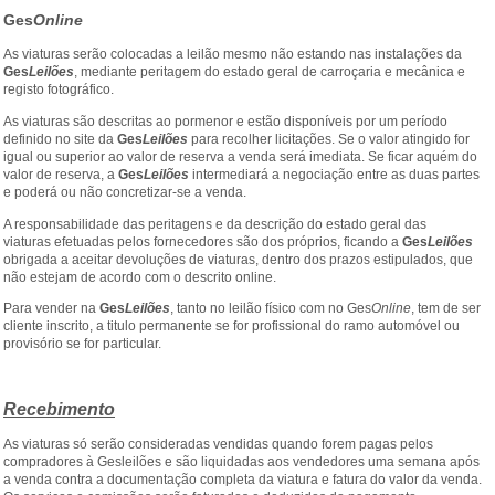
Ges
Online
As viaturas serão colocadas a leilão mesmo não estando nas instalações da
Ges
Leilões
, mediante peritagem do estado geral de carroçaria e mecânica e
registo fotográfico.
As viaturas são descritas ao pormenor e estão disponíveis por um período
definido no site da
Ges
Leilões
para recolher licitações. Se o valor atingido for
igual ou superior ao valor de reserva a venda será imediata. Se ficar aquém do
valor de reserva, a
Ges
Leilões
intermediará a negociação entre as duas partes
e poderá ou não concretizar-se a venda.
A responsabilidade das peritagens e da descrição do estado geral das
viaturas efetuadas pelos fornecedores são dos próprios, ficando a
Ges
Leilões
obrigada a aceitar devoluções de viaturas, dentro dos prazos estipulados, que
não estejam de acordo com o descrito online.
Para vender na
Ges
Leilões
, tanto no leilão físico com no Ges
Online
, tem de ser
cliente inscrito, a titulo permanente se for profissional do ramo automóvel ou
provisório se for particular.
Recebimento
As viaturas só serão consideradas vendidas quando forem pagas pelos
compradores à Gesleilões e são liquidadas aos vendedores uma semana após
a venda contra a documentação completa da viatura e fatura do valor da venda.