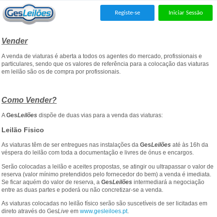
Registe-se
Iniciar Sessão
Vender
A venda de viaturas é aberta a todos os agentes do mercado, profissionais e
particulares, sendo que os valores de referência para a colocação das viaturas
em leilão são os de compra por profissionais.
Como Vender?
A
Ges
Leilões
dispõe de duas vias para a venda das viaturas:
Leilão Fisico
As viaturas têm de ser entregues nas instalações da
Ges
Leilões
até às 16h da
véspera do leilão com toda a documentação e livres de ónus e encargos.
Serão colocadas a leilão e aceites propostas, se atingir ou ultrapassar o valor de
reserva (valor mínimo pretendidos pelo fornecedor do bem) a venda é imediata.
Se ficar aquém do valor de reserva, a
Ges
Leilões
intermediará a negociação
entre as duas partes e poderá ou não concretizar-se a venda.
As viaturas colocadas no leilão físico serão são suscetíveis de ser licitadas em
direto através do Ges
Live
em
www.gesleiloes.pt
.